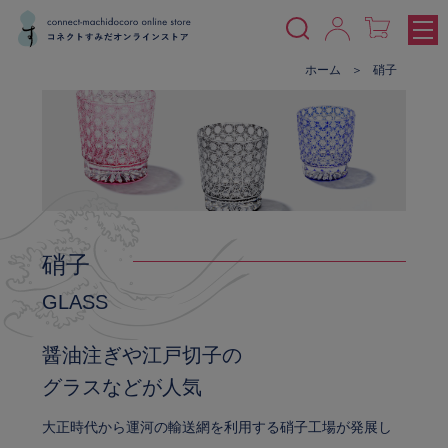
ホーム
硝子
硝子
GLASS
醤油注ぎや江戸切子の
グラスなどが人気
大正時代から運河の輸送網を利用する硝子工場が発展し