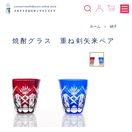
ホーム
硝子
焼酎グラス 重ね剣矢来ペア