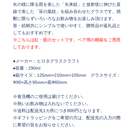
矢の様に降る雨を表した「矢来紋」と放射状に伸びた直
線で表した「笹の葉紋」を組み合わせたグラスです。焼
酎に限らずいろいろなお飲み物をお楽しみ頂けます。
形・絵柄共にシンプルで使いやすく、贈答品や返礼品と
してもおすすめです。
※こちらは紅・藍のセットです。ペア用の桐箱をご用意
しております。
●メーカー：ヒロタグラスクラフト
●容量：290ml
●箱サイズ：125mm×210mm×105mm グラスサイズ：
Φ90×高さ95mm×底Φ60mm
※食洗機のご使用は避けてください。
※熱いお飲み物は入れないでください。
※送料は配送先1カ所につき800円となります。
※ギフトラッピングをご希望の方は、配送先の入力の際
に希望の旨をお知らせください。