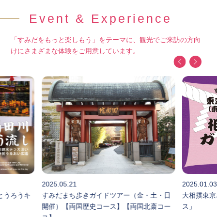
Event & Experience
「すみだをもっと楽しもう」をテーマに、観光でご来訪の方向
けにさまざまな体験をご用意しています。
2025.05.21
2025.01.0
とうろうキ
すみだまち歩きガイドツアー（金・土・日
大相撲東京
開催）【両国歴史コース】【両国北斎コー
ス」