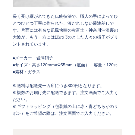
長く受け継がれてきた伝統技法で、職人の手によってひ
とつひとつ丁寧に作られた、液だれしない醤油差しで
す。片面には有名な凱風快晴の赤富士・神奈川沖浪裏の
大波が、もう一方にはほのぼのとした人々の様子がプリ
ントされています。
●メーカー：岩澤硝子
●サイズ：高さ120mm×Φ55mm（底面） 容量：120㏄
●素材：ガラス
※送料は配送先一カ所につき800円となります。
※複数のお届け先に配送できます。注文画面でご入力く
ださい。
※ギフトラッピング（包装紙の上に赤・青どちらかのリ
ボン）をご希望の際は、注文画面でご入力ください。