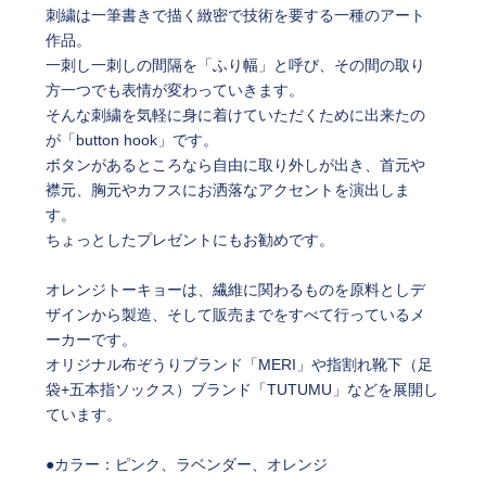
刺繍は一筆書きで描く緻密で技術を要する一種のアート
作品。
一刺し一刺しの間隔を「ふり幅」と呼び、その間の取り
方一つでも表情が変わっていきます。
そんな刺繍を気軽に身に着けていただくために出来たの
が「button hook」です。
ボタンがあるところなら自由に取り外しが出き、首元や
襟元、胸元やカフスにお洒落なアクセントを演出しま
す。
ちょっとしたプレゼントにもお勧めです。
オレンジトーキョーは、繊維に関わるものを原料としデ
ザインから製造、そして販売までをすべて行っているメ
ーカーです。
オリジナル布ぞうりブランド「MERI」や指割れ靴下（足
袋+五本指ソックス）ブランド「TUTUMU」などを展開し
ています。
●カラー：ピンク、ラベンダー、オレンジ