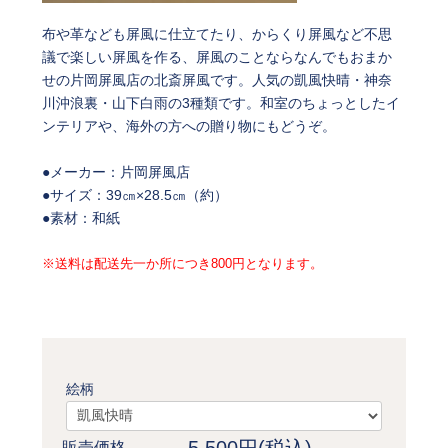
布や革なども屏風に仕立てたり、からくり屏風など不思
議で楽しい屏風を作る、屏風のことならなんでもおまか
せの片岡屏風店の北斎屏風です。人気の凱風快晴・神奈
川沖浪裏・山下白雨の3種類です。和室のちょっとしたイ
ンテリアや、海外の方への贈り物にもどうぞ。
●メーカー：片岡屏風店
●サイズ：39㎝×28.5㎝（約）
●素材：和紙
※送料は配送先一か所につき800円となります。
絵柄
販売価格