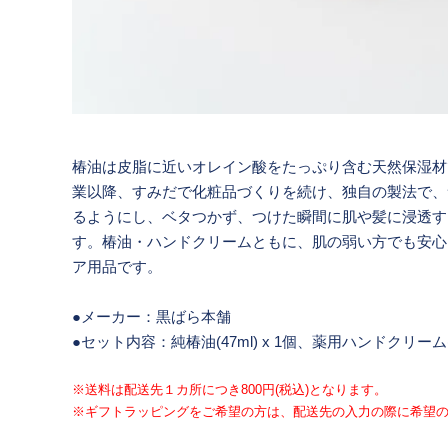
椿油は皮脂に近いオレイン酸をたっぷり含む天然保湿材
業以降、すみだで化粧品づくりを続け、独自の製法で、
るようにし、ベタつかず、つけた瞬間に肌や髪に浸透す
す。椿油・ハンドクリームともに、肌の弱い方でも安心
ア用品です。
●メーカー：黒ばら本舗
●セット内容：純椿油(47ml) x 1個、薬用ハンドクリーム(35
※送料は配送先１カ所につき800円(税込)となります。
※ギフトラッピングをご希望の方は、配送先の入力の際に希望