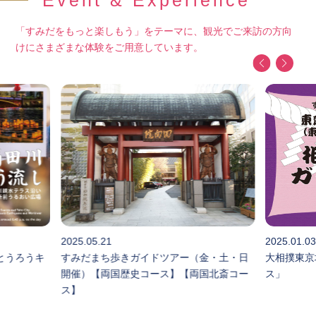
Event & Experience
「すみだをもっと楽しもう」をテーマに、観光でご来訪の方向
けにさまざまな体験をご用意しています。
2025.05.21
2025.01.0
とうろうキ
すみだまち歩きガイドツアー（金・土・日
大相撲東京
開催）【両国歴史コース】【両国北斎コー
ス」
ス】