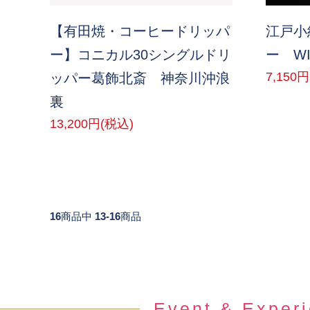
【有田焼・コーヒードリッパ
江戸小
ー】コニカル30シングルドリ
ー WI
7,150
ッパー葛飾北斎 神奈川沖浪
裏
13,200円(税込)
16
商品中
13-16
商品
Event & Exper