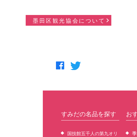
墨田区観光協会について
すみだの名品を探す
お
国技館五千人の第九オリ
季